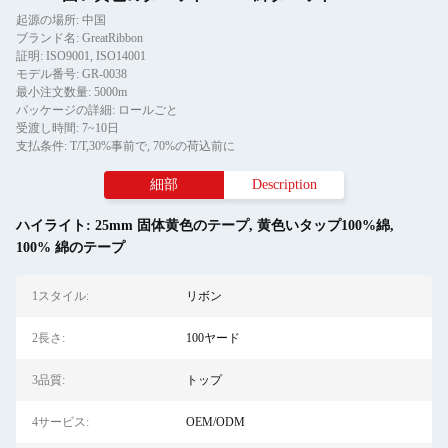
起源の場所: 中国
ブランド名: GreatRibbon
証明: ISO9001, ISO14001
モデル番号: GR-0038
最小注文数量: 5000m
パッケージの詳細: ロールごと
受渡し時間: 7~10日
支払条件: T/T,30%事前で, 70%の荷込前に
細部
Description
ハイライト:
25mm 固体黄色のテープ
,
黄色いタップ100%綿
,
100% 綿のテープ
1スタイル:
リボン
2長さ:
100ヤード
3品質:
トップ
4サービス:
OEM/ODM