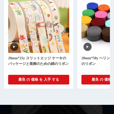
20mm*25y スリットエッジ ケーキの
20mm*50y ヘリ
パッケージと装飾のための綿のリボン
のリボン
最良 の 価格 を 入手 する
最良 の 価格 