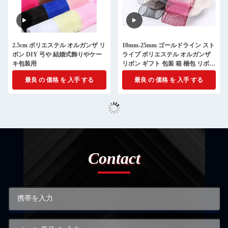
2.5cm ポリエステル オルガンザ リ
10mm-25mm ゴールドライン スト
ボン DIY 弓や 結婚式飾りやケー
ライプ ポリエステル オルガンザ
キ包装用
リボン ギフト 包装 箱 梱包 リボン
弓
最良 の 価格 を 入手 する
最良 の 価格 を 入手 する
Contact