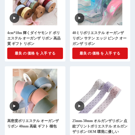
4cm*18m 輝くダイヤモンド ポリ
40ミリポリエステル オーガンザ
エステル オーガンザ リボン 高品
リボン サテン エッジ ピンク オー
質 ギフト リボン
ガンザ リボン
最良 の 価格 を 入手 する
最良 の 価格 を 入手 する
高密度ポリエステル オーガンザ
25mm-50mm オルガンザリボン 点
リボン 40mm 高級 ギフト 梱包
紋プリントポリエステル オルガン
ザリボン OEM 環境に優しい