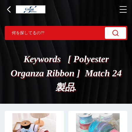
Keywords [ Polyester
Organza Ribbon ] Match 24
製品.