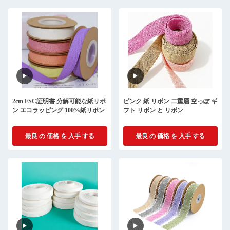
2cm FSC証明書 分解可能な紙リボ
ピンク 紙 リボン 二重層 空っぽ ギ
ン エコラッピング 100%紙リボン
フト リボン と リボン
最良 の 価格 を 入手 する
最良 の 価格 を 入手 する