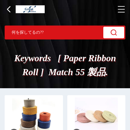
Keywords [ Paper Ribbon
Roll ] Match 55 製品.