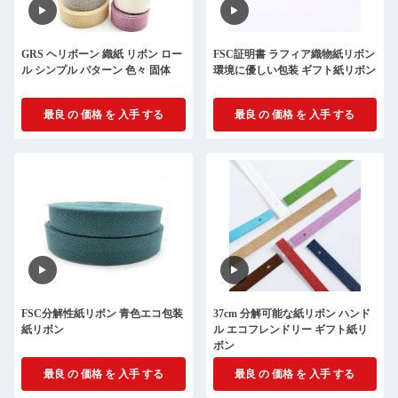
GRS ヘリボーン 織紙 リボン ロー
FSC証明書 ラフィア織物紙リボン
ル シンプル パターン 色々 固体
環境に優しい包装 ギフト紙リボン
最良 の 価格 を 入手 する
最良 の 価格 を 入手 する
FSC分解性紙リボン 青色エコ包装
37cm 分解可能な紙リボン ハンド
紙リボン
ル エコフレンドリー ギフト紙リ
ボン
最良 の 価格 を 入手 する
最良 の 価格 を 入手 する