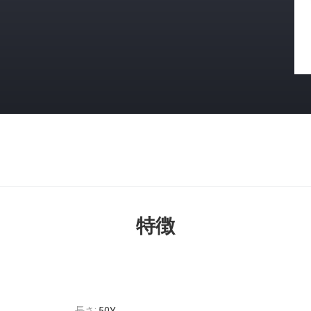
特徴
長さ: