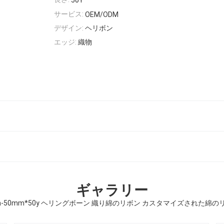
50Y
サービス:
OEM/ODM
デザイン:
ヘリボン
エッジ:
織物
ギャラリー
m-50mm*50y ヘリングボーン 織り綿のリボン カスタマイズされた綿の