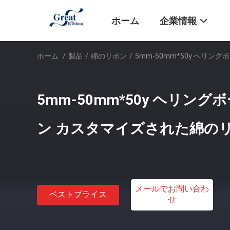
ホーム
企業情報
ホーム
/
製品
/
綿のリボン
/
5mm-50mm*50y ヘリ
5mm-50mm*50y ヘリン
ン カスタマイズされた綿の
メールでお問い合わ
ベストプライス
せ