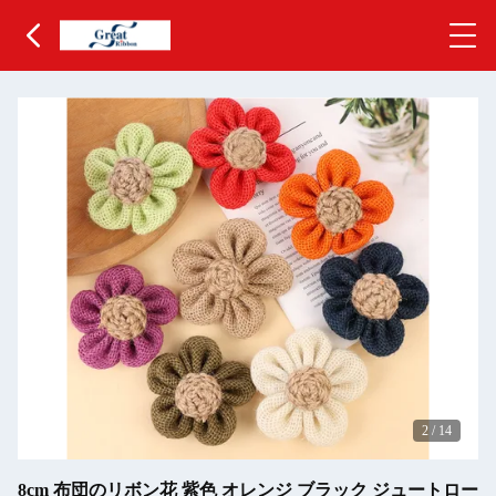
2
/
14
8cm 布団のリボン花 紫色 オレンジ ブラック ジュートロー