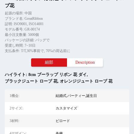
プ花
起源の場所: 中国
ブランド名: GreatRibbon
証明: ISO9001, ISO14001
モデル番号: GR-00174
最小注文数量: 5000個
パッケージの詳細: バッグで
受渡し時間: 7~10日
支払条件: T/T,30%事前で, 70%の荷込前に
細部
Description
ハイライト:
8cm ブーラップ リボン 花 ダイ
,
ブラックジュート ロープ 花
,
オレンジジュート ロープ 花
1機会:
結婚式,パーティー,誕生日
2サイズ:
カスタマイズ
3材料:
ビロード
4デザイン:
各種