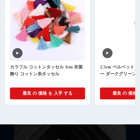
カラフル コットンタッセル 3cm 衣装
2.5cm ベルベット
飾り コットン糸タッセル
ー ダークグリーン
最良 の 価格 を 入手 する
最良 の 価格 