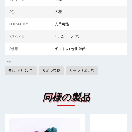
5色:
各種
6OEM/ODM:
入手可能
7スタイル:
リボン 弓 と 花
8使用:
ギフト の 包装,装飾
Tags:
美しいリボン弓
リボン弓花
サテンリボン弓
同様の製品