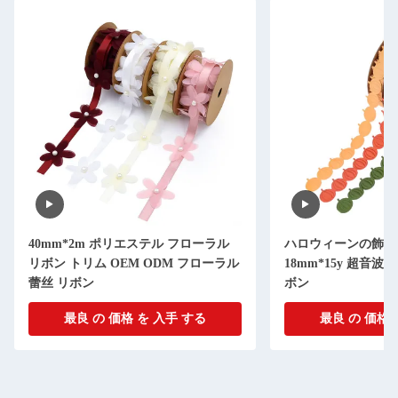
40mm*2m ポリエステル フローラル
ハロウィーンの飾り
リボン トリム OEM ODM フローラル
18mm*15y 超音
蕾丝 リボン
ボン
最良 の 価格 を 入手 する
最良 の 価格 