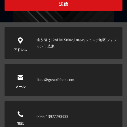
送信
違う 違う12nd Rd,Xichon,Lunjiao,シュンデ地区,フォシ
ャン市,広東
アドレス
liana@greatribbon.com
メール
0086-13927290300
電話