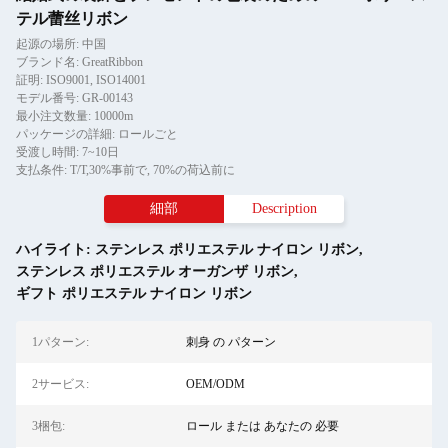
テル蕾丝リボン
起源の場所: 中国
ブランド名: GreatRibbon
証明: ISO9001, ISO14001
モデル番号: GR-00143
最小注文数量: 10000m
パッケージの詳細: ロールごと
受渡し時間: 7~10日
支払条件: T/T,30%事前で, 70%の荷込前に
細部
Description
ハイライト:
ステンレス ポリエステル ナイロン リボン
,
ステンレス ポリエステル オーガンザ リボン
,
ギフト ポリエステル ナイロン リボン
1パターン:
刺身 の パターン
2サービス:
OEM/ODM
3梱包:
ロール または あなたの 必要