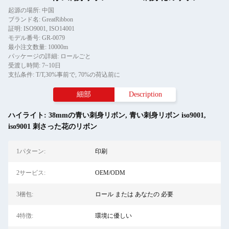
起源の場所: 中国
ブランド名: GreatRibbon
証明: ISO9001, ISO14001
モデル番号: GR-0079
最小注文数量: 10000m
パッケージの詳細: ロールごと
受渡し時間: 7~10日
支払条件: T/T,30%事前で, 70%の荷込前に
細部
Description
ハイライト:
38mmの青い刺身リボン
,
青い刺身リボン iso9001
,
iso9001 刺さった花のリボン
1パターン:
印刷
2サービス:
OEM/ODM
3梱包:
ロール または あなたの 必要
4特徴:
環境に優しい