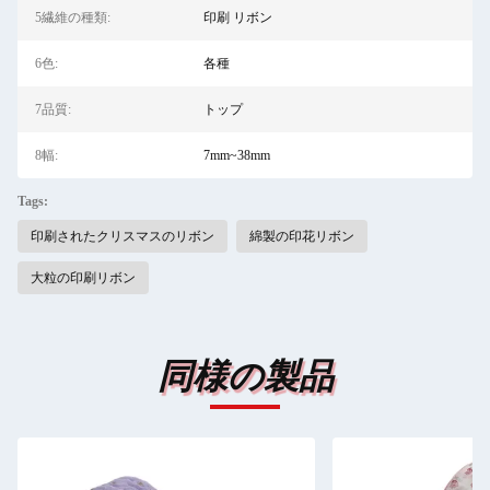
5繊維の種類:
印刷 リボン
6色:
各種
7品質:
トップ
8幅:
7mm~38mm
Tags:
印刷されたクリスマスのリボン
綿製の印花リボン
大粒の印刷リボン
同様の製品