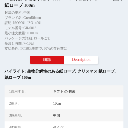
紙ロープ 100m
起源の場所: 中国
ブランド名: GreatRibbon
証明: ISO9001, ISO14001
モデル番号: GR-0013
最小注文数量: 10000m
パッケージの詳細: ロールごと
受渡し時間: 7~10日
支払条件: T/T,30%事前で, 70%の荷込前に
細部
Description
ハイライト:
生物分解性のある紙ロープ
,
クリスマス 紙ロープ
,
紙ロープ 100m
1適用する:
ギフト の 包装
2長さ:
100m
3原産地:
中国
4柔軟性:
そうだ