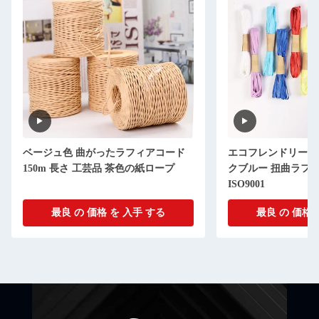
ベージュ色 曲がったラフィアコード
エコフレンドリー 1
150m 長さ 工芸品 茶色の紙ロープ
クブルー 扭曲ラフ
ISO9001
最良 の 価格 を 入手 する
最良 の 価格 