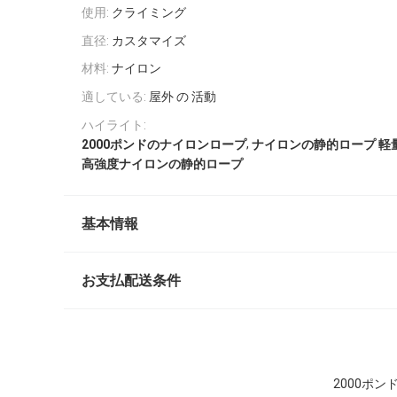
使用:
クライミング
直径:
カスタマイズ
材料:
ナイロン
適している:
屋外 の 活動
ハイライト:
,
2000ポンドのナイロンロープ
ナイロンの静的ロープ 軽
高強度ナイロンの静的ロープ
基本情報
お支払配送条件
2000ポ