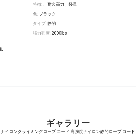
特徴:
、耐久高力、軽量
色:
ブラック
タイプ:
静的
張力強度:
2000lbs
,
量
ギャラリー
ンドナイロンクライミングロープ コード 高強度ナイロン静的ロープ コード 