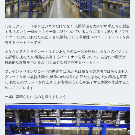
しかし
グレートリボン
ビジネスだけでなく 人間関係も大事です 私たちが製造
するリボンも 一端からもう一端に結びついているように我々は単なるサプラ
イヤーではないあなたのビジョン,情熱,そして卓越性へのコミットメントを共
有するパートナーです
あなたが選ぶとき
グレートリボン
あなたのニーズを理解し,あなたのビジョン
を評価し,あなたの情熱を共有するパートナーを選ぶのです.あなたの製品が
持続的な影響を与えるように 余分な努力をするパートナー.
プレゼントリボンやコードの世界では,私たちは単なる製造者ではありません.
グレートリボン
品質,創造性,献身の代名詞です 私たちはあなたの製品を変革
し,あなたのブランドを向上させ,お客様の心と心を魅了する体験を作成するた
めにここにいます
一緒に素晴らしいものを織りましょう