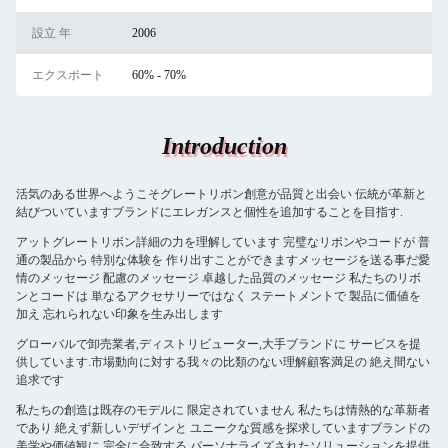
設立 年
2006
エクスポート
60% - 70%
Introduction
活気のある世界へようこそ
グレートリボン
創意が品質と出会い 伝統が革新と
結びついていますブランドにエレガンスと個性を追加することを目指す.
アット
グレートリボン
詳細の力を理解しています 完璧なリボンやコードが 普
通の製品から 特別な体験を 作り出すことができますメッセージを送る事だ愛
情のメッセージ 配慮のメッセージ 卓越した品質のメッセージ 私たちのリボ
ンとコードは 単なるアクセサリーではなく ステートメントで 製品に価値を
加え 忘れられない印象を生み出します
グローバルで卸売業者,ディストリビューター,大手ブランドに サービスを提
供しています.市場動向に対する我々の比類のない理解顧客満足の 絶え間ない
追求です
私たちの創造は既存のモデルに 限定されていません 私たちは情熱的な革新者
であり 絶えず新しいデザインと ユニークな質感を探求していますブランドの
美学や価値観に 完全に合致する パーソナライズされたソリューションを提供